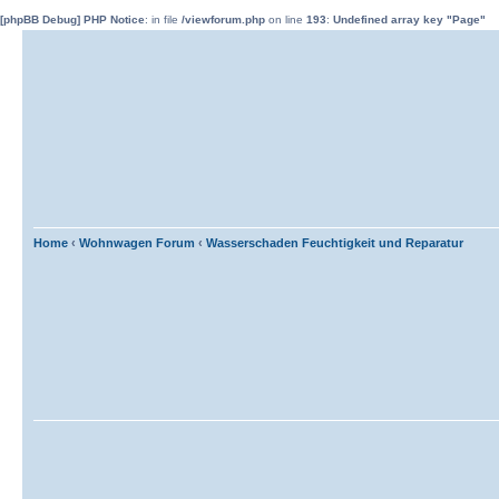
[phpBB Debug] PHP Notice
: in file
/viewforum.php
on line
193
:
Undefined array key "Page"
Home
‹
Wohnwagen Forum
‹
Wasserschaden Feuchtigkeit und Reparatur