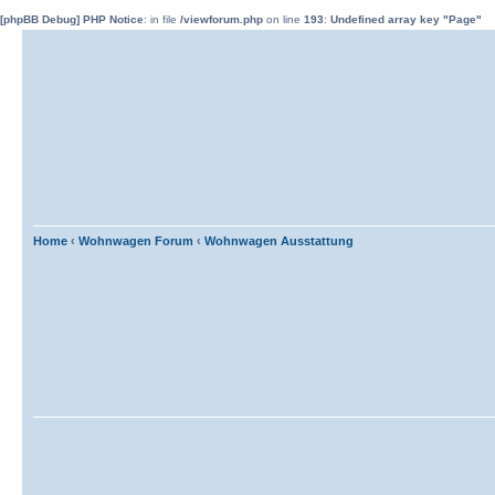
[phpBB Debug] PHP Notice
: in file
/viewforum.php
on line
193
:
Undefined array key "Page"
Home
‹
Wohnwagen Forum
‹
Wohnwagen Ausstattung