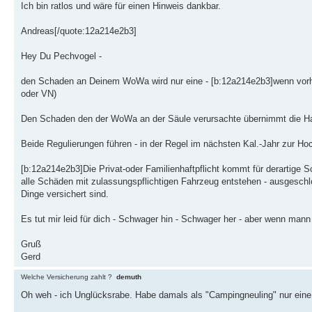
Ich bin ratlos und wäre für einen Hinweis dankbar.
Andreas[/quote:12a214e2b3]
Hey Du Pechvogel -
den Schaden an Deinem WoWa wird nur eine - [b:12a214e2b3]wenn vorha
oder VN)
Den Schaden den der WoWa an der Säule verursachte übernimmt die Haf
Beide Regulierungen führen - in der Regel im nächsten Kal.-Jahr zur Ho
[b:12a214e2b3]Die Privat-oder Familienhaftpflicht kommt für derartige 
alle Schäden mit zulassungspflichtigen Fahrzeug entstehen - ausgeschlo
Dinge versichert sind.
Es tut mir leid für dich - Schwager hin - Schwager her - aber wenn mann 
Gruß
Gerd
Welche Versicherung zahlt ?
demuth
Oh weh - ich Unglücksrabe. Habe damals als "Campingneuling" nur eine 