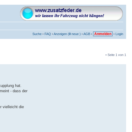
Anmelden
Suche
•
FAQ
•
Anzeigen (
0
neue )
•
AGB
•
•
Login
• Seite
1
von
1
upplung hat.
meint - dass der
vielleicht die