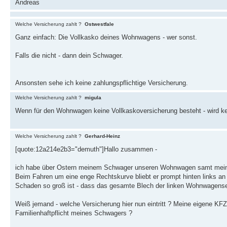
Andreas
Welche Versicherung zahlt ?
Ostwestfale
Ganz einfach: Die Vollkasko deines Wohnwagens - wer sonst.
Falls die nicht - dann dein Schwager.
Ansonsten sehe ich keine zahlungspflichtige Versicherung.
Welche Versicherung zahlt ?
migula
Wenn für den Wohnwagen keine Vollkaskoversicherung besteht - wird ke
Welche Versicherung zahlt ?
Gerhard-Heinz
[quote:12a214e2b3="demuth"]Hallo zusammen -
ich habe über Ostern meinem Schwager unseren Wohnwagen samt meine
Beim Fahren um eine enge Rechtskurve bliebt er prompt hinten links a
Schaden so groß ist - dass das gesamte Blech der linken Wohnwagens
Weiß jemand - welche Versicherung hier nun eintritt ? Meine eigene KFZ-
Familienhaftpflicht meines Schwagers ?