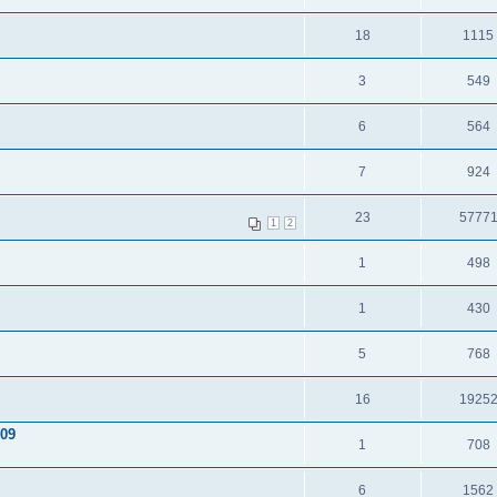
18
1115
3
549
6
564
7
924
23
5777
1
2
1
498
1
430
5
768
16
1925
009
1
708
6
1562