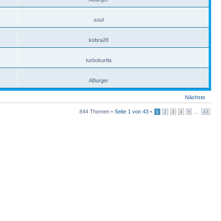
soul
kobra28
turbokurtla
ABurger
Nächste
844 Themen •
Seite
1
von
43
•
...
1
2
3
4
5
43