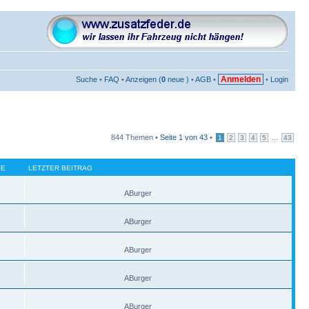
Anmelden
Suche
•
FAQ
•
Anzeigen (
0
neue )
•
AGB
•
•
Login
844 Themen •
Seite
1
von
43
•
...
1
2
3
4
5
43
FE
LETZTER BEITRAG
ABurger
ABurger
ABurger
ABurger
ABurger