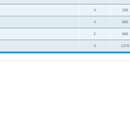
4
286
4
890
2
866
3
1378