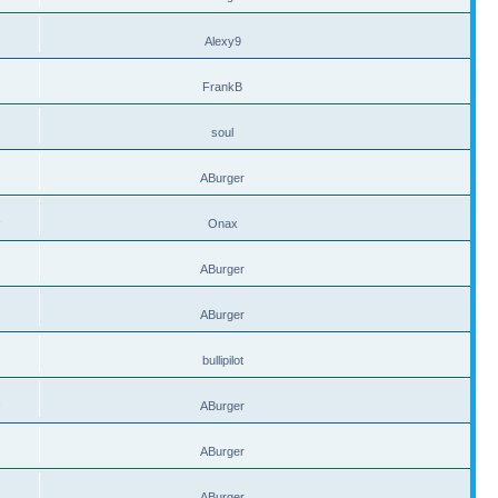
Alexy9
FrankB
soul
ABurger
1
Onax
ABurger
ABurger
bullipilot
2
ABurger
ABurger
ABurger