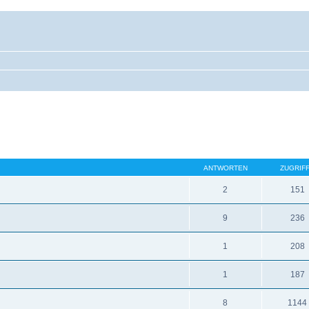
ANTWORTEN
ZUGRIF
2
151
9
236
1
208
1
187
8
1144