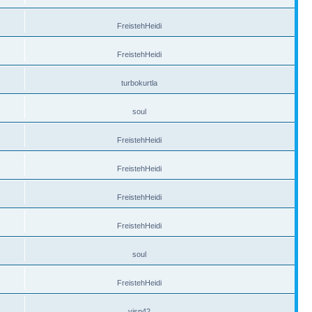
FreistehHeidi
FreistehHeidi
turbokurtla
soul
FreistehHeidi
FreistehHeidi
FreistehHeidi
FreistehHeidi
soul
FreistehHeidi
visp42