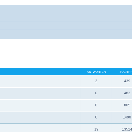
ANTWORTEN
ZUGRIF
2
439
0
483
0
805
6
1490
19
1352