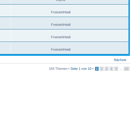
FreistehHeidi
FreistehHeidi
FreistehHeidi
FreistehHeidi
Nächste
183 Themen •
Seite
1
von
10
•
...
1
2
3
4
5
10