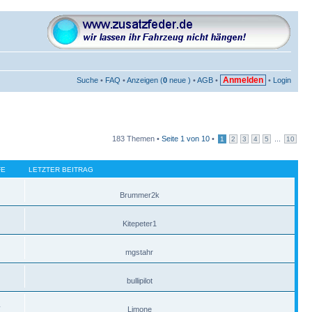
Anmelden
Suche
•
FAQ
•
Anzeigen (
0
neue )
•
AGB
•
•
Login
183 Themen •
Seite
1
von
10
•
...
1
2
3
4
5
10
FE
LETZTER BEITRAG
Brummer2k
Kitepeter1
mgstahr
bullipilot
4
Limone