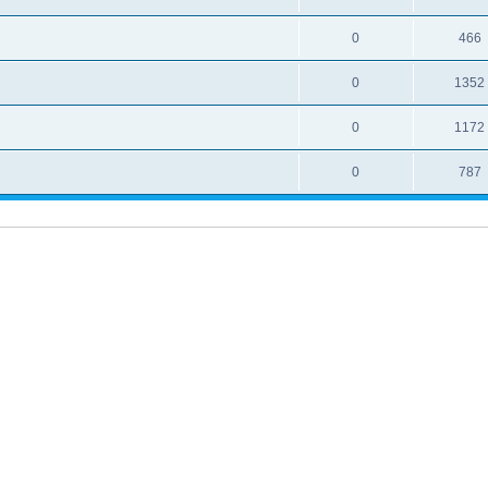
0
466
0
1352
0
1172
0
787