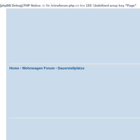
[phpBB Debug] PHP Notice
: in file
/viewforum.php
on line
193
:
Undefined array key "Page"
Home
‹
Wohnwagen Forum
‹
Dauerstellplätze