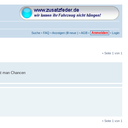
Anmelden
Suche
•
FAQ
•
Anzeigen (
0
neue )
•
AGB
•
•
Login
• Seite
1
von
1
at man Chancen
• Seite
1
von
1